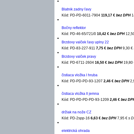
Blatnik zadny ľavy
Kód: PD-PD-6011-7904
119,17 €
bez DPH
1
Bočny reflektor
Kód: PD-46-65/721/0
10,42 €
bez DPH
12,5
Brzdovy valček ľavy uplny 22
Kód: PD-83-227-911
7,75 €
bez DPH
9,30 €
Brzdovy valček pravy
Kód: PD-6711-2604
16,50 €
bez DPH
19,80
čistiaca vložka l hruba
Kód: PD-PD-PD-93-1207
2,46 €
bez DPH
2,
čistiaca vložka ll jemna
Kód: PD-PD-PD-PD-93-1209
2,46 €
bez DP
držiak na nože CZ
Kód: PD-2spp-16
6,63 €
bez DPH
7,95 €
s 
elektrická ohrada