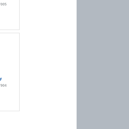
7005
y
7904