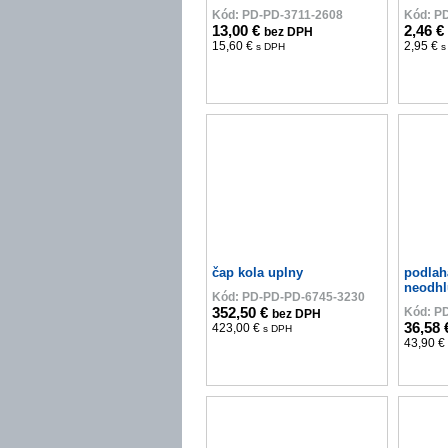
Kód: PD-PD-3711-2608
Kód: P
13,00 €
2,46 €
bez DPH
15,60 €
2,95 €
s DPH
s
čap kola uplny
podlah
neodhl
Kód: PD-PD-PD-6745-3230
352,50 €
Kód: P
bez DPH
36,58
423,00 €
s DPH
43,90 €