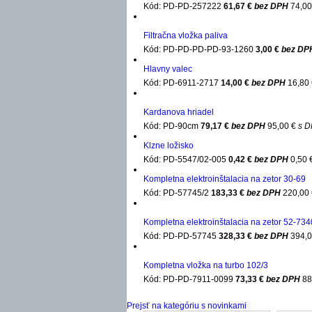
Kód: PD-PD-257222
61,67 €
bez DPH
74,0
Filtračna vložka paliva
Kód: PD-PD-PD-PD-93-1260
3,00 €
bez DP
Hlavny valec
Kód: PD-6911-2717
14,00 €
bez DPH
16,80
Kardanova hriadel
Kód: PD-90cm
79,17 €
bez DPH
95,00 €
s 
Klzne ložisko
Kód: PD-5547/02-005
0,42 €
bez DPH
0,50 
Kompletna elektroinštalacia na zetor 30-69
Kód: PD-57745/2
183,33 €
bez DPH
220,00
Kompletna elektroinštalacia na zetor 52-734
Kód: PD-PD-57745
328,33 €
bez DPH
394,
Kompletna vložka na turbo 102/3
Kód: PD-PD-7911-0099
73,33 €
bez DPH
88
Prejsť na kategóriu s novinkami