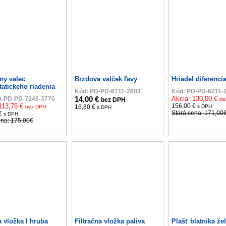
22%
ny valec
Brzdova valček ľavy
Hriadel diferenci
tatickeho riadenia
Kód: PD-PD-6711-2603
Kód: PD-PD-6211-
14,00 €
Akcia: 130,00 €
D-PD-PD-7245-3770
bez DPH
be
113,75 €
156,00 €
16,80 €
s DPH
bez DPH
s DPH
Stará cena: 171,00
 €
s DPH
ena: 175,00€
a vložka l hruba
Filtračna vložka paliva
Plašť blatnika že