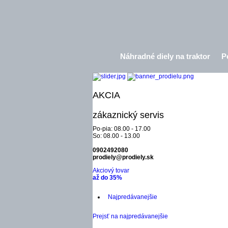
Náhradné diely na traktor
P
AKCIA
zákaznický servis
Po-pia: 08.00 - 17.00
So: 08.00 - 13.00
0902492080
prodiely@prodiely.sk
Akciový tovar
až do 35%
Najpredávanejšie
Prejsť na najpredávanejšie