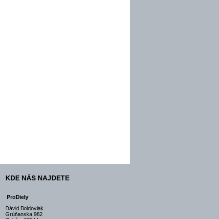
KDE NÁS NAJDETE
ProDiely
Dávid Boldoviak
Grúňanska 982