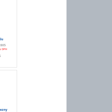
9%
alu
2805
z DPH
€
lezny