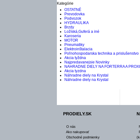
Kategórie
OSTATNÉ
Prevodovka
Podvozok
HYDRAULIKA
Brzdy
Ložíská,Guferá a iné
Karoseria
MOTOR
Pneumatiky
Elektroinštalacia
Poľnohospodarska technika a prislušenstvo
Akcia tyždna
Najpredavanejsie Novinky
NAHRADNE DIELY NA FORTERRA A PROX
Akcia tyzdna
Náhradne diely na Krystal
Náhradne diely na Krystal
PRODIELY.SK
N
O nás
Ako nakupovať
Obchodné podmienky
(k