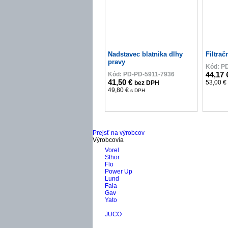
Nadstavec blatnika dlhy
Filtrač
pravy
Kód: P
44,17
Kód: PD-PD-5911-7936
41,50 €
53,00 €
bez DPH
49,80 €
s DPH
Prejsť na výrobcov
Výrobcovia
Vorel
Sthor
Flo
Power Up
Lund
Fala
Gav
Yato
JUCO