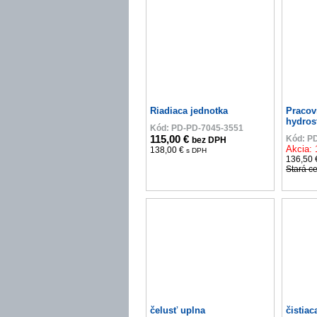
Riadiaca jednotka
Pracov
hydros
Kód: PD-PD-7045-3551
115,00 €
Kód: P
bez DPH
Akcia: 
138,00 €
s DPH
136,50
Stará c
čelusť uplna
čistiac