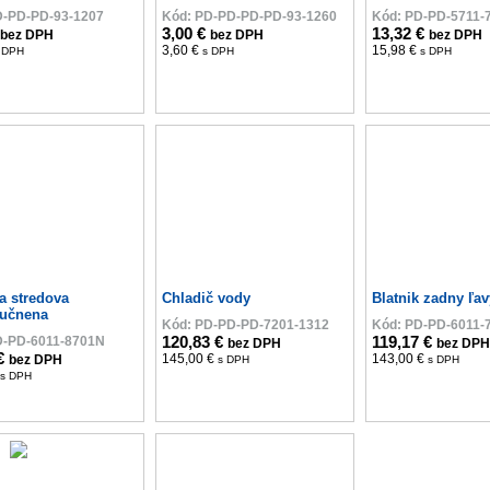
D-PD-PD-93-1207
Kód: PD-PD-PD-PD-93-1260
Kód: PD-PD-5711-
3,00 €
13,32 €
bez DPH
bez DPH
bez DPH
3,60 €
15,98 €
 DPH
s DPH
s DPH
a stredova
Chladič vody
Blatnik zadny ľav
učnena
Kód: PD-PD-PD-7201-1312
Kód: PD-PD-6011-
120,83 €
119,17 €
D-PD-6011-8701N
bez DPH
bez DPH
 €
145,00 €
143,00 €
bez DPH
s DPH
s DPH
s DPH
12%