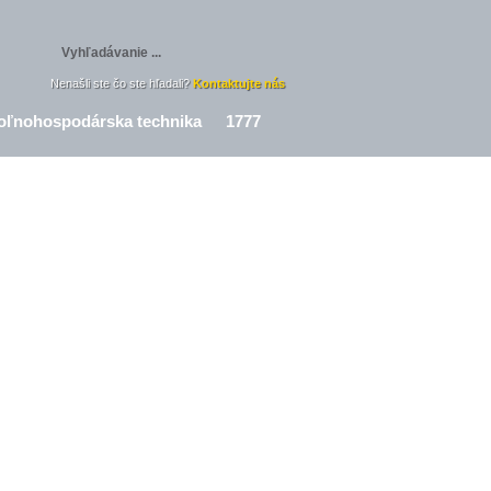
Nenašli ste čo ste hľadali?
Kontaktujte nás
oľnohospodárska technika
1777