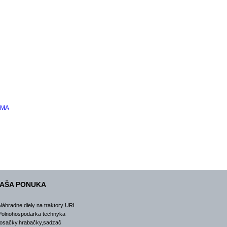
IMA
AŠA PONUKA
Náhradne diely na traktory URI
Polnohospodarka technyka
osačky,hrabačky,sadzač