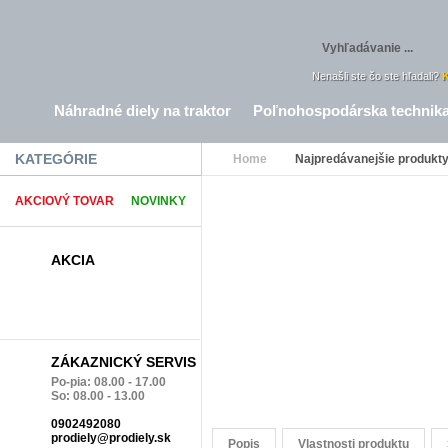
Nenašli ste čo ste hľadali?
K
Náhradné diely na traktor
Poľnohospodárska technik
KATEGÓRIE
Home
Najpredávanejšie produkt
AKCIOVÝ TOVAR
NOVINKY
AKCIA
ZÁKAZNICKÝ SERVIS
Po-pia: 08.00 - 17.00
So: 08.00 - 13.00
0902492080
prodiely@prodiely.sk
Popis
Vlastnosti produktu