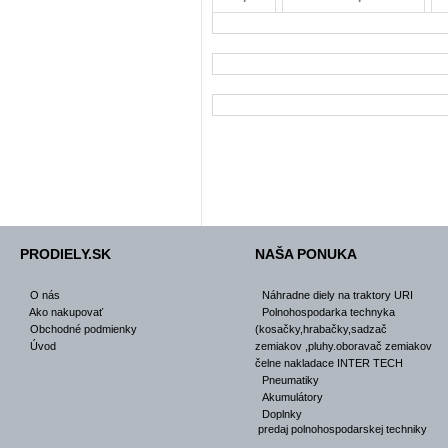
PRODIELY.SK
NAŠA PONUKA
O nás
Náhradne diely na traktory URI
Ako nakupovať
Polnohospodarka technyka
Obchodné podmienky
(kosačky,hrabačky,sadzač
Úvod
zemiakov ,pluhy.oboravač zemiakov
čelne nakladace INTER TECH
Pneumatiky
Akumulátory
Doplnky
predaj polnohospodarskej techniky