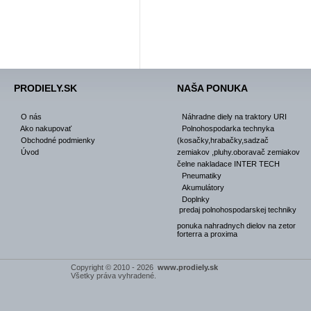
PRODIELY.SK
NAŠA PONUKA
O nás
Náhradne diely na traktory URI
Ako nakupovať
Polnohospodarka technyka
Obchodné podmienky
(kosačky,hrabačky,sadzač
Úvod
zemiakov ,pluhy.oboravač zemiakov
čelne nakladace INTER TECH
Pneumatiky
Akumulátory
Doplnky
predaj polnohospodarskej techniky
ponuka nahradnych dielov na zetor
forterra a proxima
Copyright © 2010 - 2026
www.prodiely.sk
Všetky práva vyhradené.