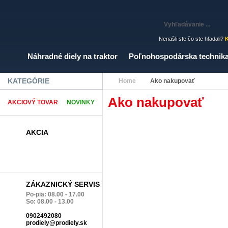
Nenašli ste čo ste hľadali?
K
Náhradné diely na traktor
Poľnohospodárska technik
KATEGÓRIE
Home
Ako nakupovať
Ako nakupovať
AKCIOVÝ TOVAR
NOVINKY
AKCIA
ZÁKAZNICKÝ SERVIS
Po-pia: 08.00 - 17.00
So: 08.00 - 13.00
0902492080
prodiely@prodiely.sk