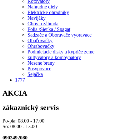
Rotovatory
Nahradne diely
ElektrIcke ohradniky
Navijáky
Chov a záhrada
Folia /Sieťka / Spagat
Sadzače a Oboravače vyoravace
Obaľovačky
Ohrabovačky
Podmietacie disky a kypriče zeme
kultyvatory a kombynatory
Nesene brany
Posypovace
Sejačka
1777
AKCIA
zákaznický servis
Po-pia: 08.00 - 17.00
So: 08.00 - 13.00
0902492080