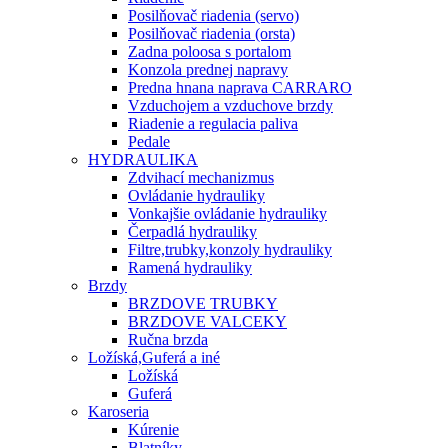
Posilňovač riadenia (servo)
Posilňovač riadenia (orsta)
Zadna poloosa s portalom
Konzola prednej napravy
Predna hnana naprava CARRARO
Vzduchojem a vzduchove brzdy
Riadenie a regulacia paliva
Pedale
HYDRAULIKA
Zdvihací mechanizmus
Ovládanie hydrauliky
Vonkajšie ovládanie hydrauliky
Čerpadlá hydrauliky
Filtre,trubky,konzoly hydrauliky
Ramená hydrauliky
Brzdy
BRZDOVE TRUBKY
BRZDOVE VALCEKY
Ručna brzda
Ložíská,Guferá a iné
Ložíská
Guferá
Karoseria
Kúrenie
Blatníky