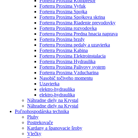
Forterra Proxima Kompresor
Forterra Proxima Vyfuk
Forterra Proxima Spojka
Forterra Proxima Spojkova skrina
Forterra Proxima Riadenie prevodovky
Forterra Proxima rozvodovka
Forterra Proxima Predna hnacia naprava
Forterra Proxima brzdy
Forterra Proxima pedaly a uzavierka
Forterra Proxima Kabina
Forterra Proxima Elektroinstalacia
Forterra Proxima Hydraulika
Forterra Proxima Palivovy system
Forterra Proxima Vzducharina
Nasobič točiveho momentu
Uzavierka
elektro-hydraulika
elektro-hydraulika
Náhradne diely na Krystal
Náhradne diely na Krystal
Poľnohospodárska technika
Pluhy
Postrekovače
Kardany a španovacie šroby
Vlečky