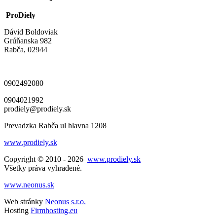
ProDiely
Dávid Boldoviak
Grúňanska 982
Rabča, 02944
0902492080
0904021992
prodiely@prodiely.sk
Prevadzka Rabča ul hlavna 1208
www.prodiely.sk
Copyright © 2010 - 2026
www.prodiely.sk
Všetky práva vyhradené.
www.neonus.sk
Web stránky
Neonus s.r.o.
Hosting
Firmhosting.eu