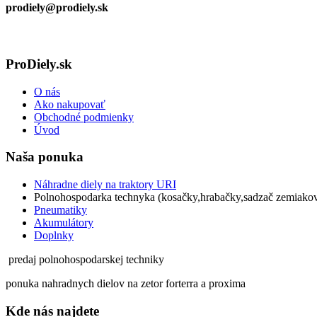
prodiely@prodiely.sk
ProDiely.sk
O nás
Ako nakupovať
Obchodné podmienky
Úvod
Naša ponuka
Náhradne diely na traktory URI
Polnohospodarka technyka (kosačky,hrabačky,sadzač zemiak
Pneumatiky
Akumulátory
Doplnky
predaj polnohospodarskej techniky
ponuka nahradnych dielov na zetor forterra a proxima
Kde nás najdete