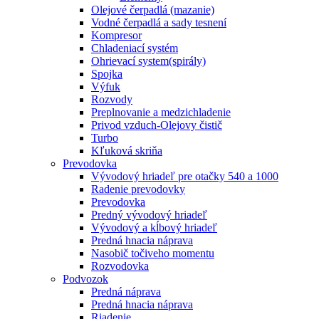
Olejové čerpadlá (mazanie)
Vodné čerpadlá a sady tesnení
Kompresor
Chladeniací systém
Ohrievací system(spirály)
Spojka
Výfuk
Rozvody
Preplnovanie a medzichladenie
Privod vzduch-Olejovy čistič
Turbo
Kľuková skriňa
Prevodovka
Vývodový hriadeľ pre otačky 540 a 1000
Radenie prevodovky
Prevodovka
Predný vývodový hriadeľ
Vývodový a kĺbový hriadeľ
Predná hnacia náprava
Nasobič točiveho momentu
Rozvodovka
Podvozok
Predná náprava
Predná hnacia náprava
Riadenie