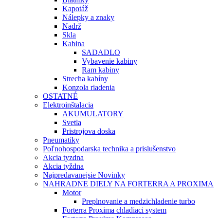
Kapotáž
Nálepky a znaky
Nadrž
Skla
Kabina
SADADLO
Vybavenie kabiny
Ram kabiny
Strecha kabíny
Konzola riadenia
OSTATNÉ
Elektroinštalacia
AKUMULATORY
Svetla
Pristrojova doska
Pneumatiky
Poľnohospodarska technika a prislušenstvo
Akcia tyzdna
Akcia tyždna
Najpredavanejsie Novinky
NAHRADNE DIELY NA FORTERRA A PROXIMA
Motor
Preplnovanie a medzichladenie turbo
Forterra Proxima chladiaci system