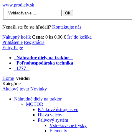
www.prodiely.sk
OK
Nenašli ste čo ste hľadali?
Kontaktujte nás
Nákupný košík
Cena:
0 ks 0,00 €
Ísť do košíka
Prihlásenie
Registrácia
Entry Page
Náhradné diely na traktor
Poľnohospodárska technika
1777
Home
vendor
Kategórie
Akciový tovar
Novinky
Náhradné diely na traktor
MOTOR
Kľukové ústrojenstvo
Hlava valcov
Palivový systém
Vstrekovacie trysky
Elementy