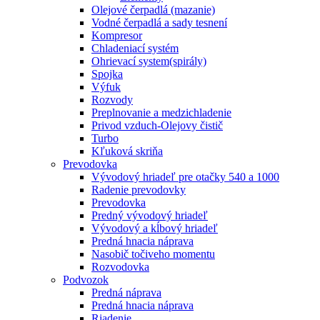
Olejové čerpadlá (mazanie)
Vodné čerpadlá a sady tesnení
Kompresor
Chladeniací systém
Ohrievací system(spirály)
Spojka
Výfuk
Rozvody
Preplnovanie a medzichladenie
Privod vzduch-Olejovy čistič
Turbo
Kľuková skriňa
Prevodovka
Vývodový hriadeľ pre otačky 540 a 1000
Radenie prevodovky
Prevodovka
Predný vývodový hriadeľ
Vývodový a kĺbový hriadeľ
Predná hnacia náprava
Nasobič točiveho momentu
Rozvodovka
Podvozok
Predná náprava
Predná hnacia náprava
Riadenie