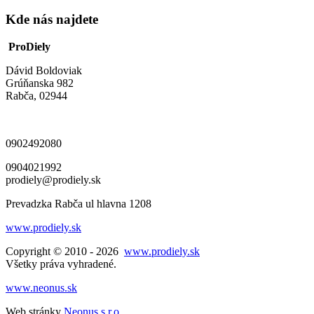
Kde nás najdete
ProDiely
Dávid Boldoviak
Grúňanska 982
Rabča, 02944
0902492080
0904021992
prodiely@prodiely.sk
Prevadzka Rabča ul hlavna 1208
www.prodiely.sk
Copyright © 2010 - 2026
www.prodiely.sk
Všetky práva vyhradené.
www.neonus.sk
Web stránky
Neonus s.r.o.