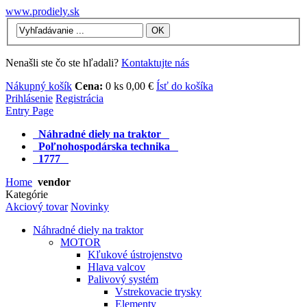
www.prodiely.sk
OK
Nenašli ste čo ste hľadali?
Kontaktujte nás
Nákupný košík
Cena:
0 ks 0,00 €
Ísť do košíka
Prihlásenie
Registrácia
Entry Page
Náhradné diely na traktor
Poľnohospodárska technika
1777
Home
vendor
Kategórie
Akciový tovar
Novinky
Náhradné diely na traktor
MOTOR
Kľukové ústrojenstvo
Hlava valcov
Palivový systém
Vstrekovacie trysky
Elementy