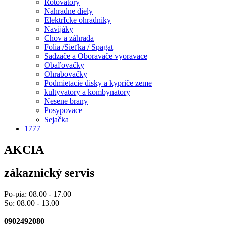
Rotovatory
Nahradne diely
ElektrIcke ohradniky
Navijáky
Chov a záhrada
Folia /Sieťka / Spagat
Sadzače a Oboravače vyoravace
Obaľovačky
Ohrabovačky
Podmietacie disky a kypriče zeme
kultyvatory a kombynatory
Nesene brany
Posypovace
Sejačka
1777
AKCIA
zákaznický servis
Po-pia: 08.00 - 17.00
So: 08.00 - 13.00
0902492080