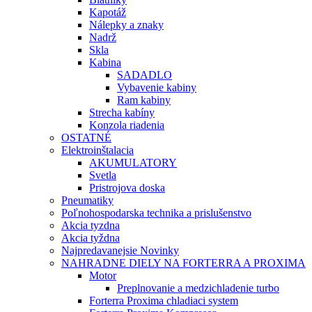
Kapotáž
Nálepky a znaky
Nadrž
Skla
Kabina
SADADLO
Vybavenie kabiny
Ram kabiny
Strecha kabíny
Konzola riadenia
OSTATNÉ
Elektroinštalacia
AKUMULATORY
Svetla
Pristrojova doska
Pneumatiky
Poľnohospodarska technika a prislušenstvo
Akcia tyzdna
Akcia tyždna
Najpredavanejsie Novinky
NAHRADNE DIELY NA FORTERRA A PROXIMA
Motor
Preplnovanie a medzichladenie turbo
Forterra Proxima chladiaci system