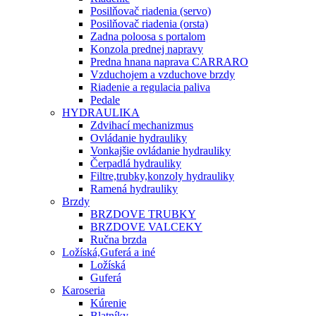
Posilňovač riadenia (servo)
Posilňovač riadenia (orsta)
Zadna poloosa s portalom
Konzola prednej napravy
Predna hnana naprava CARRARO
Vzduchojem a vzduchove brzdy
Riadenie a regulacia paliva
Pedale
HYDRAULIKA
Zdvihací mechanizmus
Ovládanie hydrauliky
Vonkajšie ovládanie hydrauliky
Čerpadlá hydrauliky
Filtre,trubky,konzoly hydrauliky
Ramená hydrauliky
Brzdy
BRZDOVE TRUBKY
BRZDOVE VALCEKY
Ručna brzda
Ložíská,Guferá a iné
Ložíská
Guferá
Karoseria
Kúrenie
Blatníky