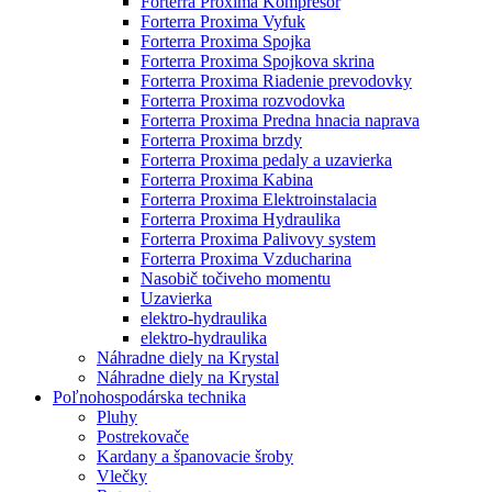
Forterra Proxima Kompresor
Forterra Proxima Vyfuk
Forterra Proxima Spojka
Forterra Proxima Spojkova skrina
Forterra Proxima Riadenie prevodovky
Forterra Proxima rozvodovka
Forterra Proxima Predna hnacia naprava
Forterra Proxima brzdy
Forterra Proxima pedaly a uzavierka
Forterra Proxima Kabina
Forterra Proxima Elektroinstalacia
Forterra Proxima Hydraulika
Forterra Proxima Palivovy system
Forterra Proxima Vzducharina
Nasobič točiveho momentu
Uzavierka
elektro-hydraulika
elektro-hydraulika
Náhradne diely na Krystal
Náhradne diely na Krystal
Poľnohospodárska technika
Pluhy
Postrekovače
Kardany a španovacie šroby
Vlečky