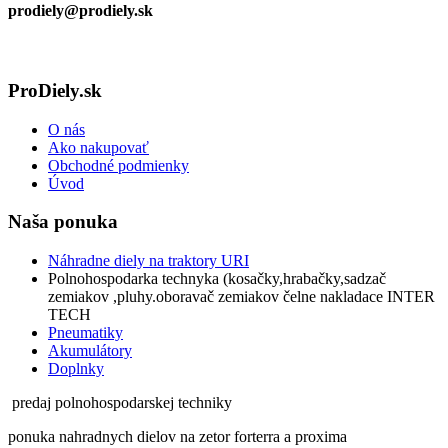
prodiely@prodiely.sk
ProDiely.sk
O nás
Ako nakupovať
Obchodné podmienky
Úvod
Naša ponuka
Náhradne diely na traktory URI
Polnohospodarka technyka (kosačky,hrabačky,sadzač
zemiakov ,pluhy.oboravač zemiakov čelne nakladace INTER
TECH
Pneumatiky
Akumulátory
Doplnky
predaj polnohospodarskej techniky
ponuka nahradnych dielov na zetor forterra a proxima